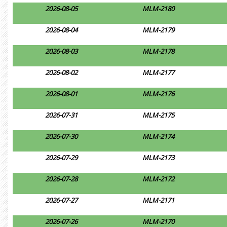
2026-08-05
MLM-2180
2026-08-04
MLM-2179
2026-08-03
MLM-2178
2026-08-02
MLM-2177
2026-08-01
MLM-2176
2026-07-31
MLM-2175
2026-07-30
MLM-2174
2026-07-29
MLM-2173
2026-07-28
MLM-2172
2026-07-27
MLM-2171
2026-07-26
MLM-2170