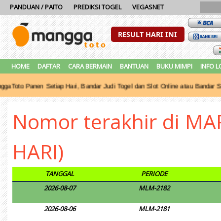
PANDUAN / PAITO
PREDIKSI TOGEL
VEGASNET
RESULT HARI INI
HOME
DAFTAR
CARA BERMAIN
BANTUAN
BUKU MIMPI
INFO 
 Panen Setiap Hari, Bandar Judi Togel dan Slot Online atau Bandar SGP 
Nomor terakhir di M
HARI)
TANGGAL
PERIODE
2026-08-07
MLM-2182
2026-08-06
MLM-2181