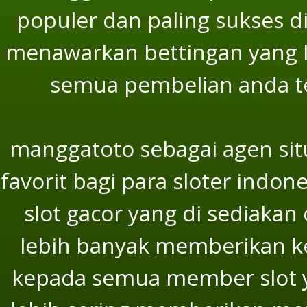
populer dan paling sukses d
menawarkan bettingan yang l
semua pembelian anda te
manggatoto sebagai agen si
favorit bagi para sloter indone
slot gacor yang di sediaka
lebih banyak memberikan 
kepada semua member slot y