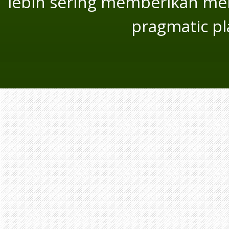
lebih sering memberikan m
pragmatic p