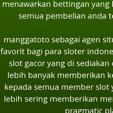
menawarkan bettingan yang l
semua pembelian anda te
manggatoto sebagai agen si
favorit bagi para sloter indone
slot gacor yang di sediaka
lebih banyak memberikan 
kepada semua member slot y
lebih sering memberikan m
pragmatic p