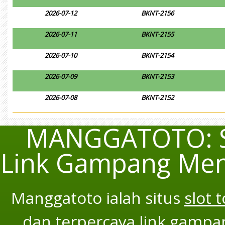
2026-07-12
BKNT-2156
2026-07-11
BKNT-2155
2026-07-10
BKNT-2154
2026-07-09
BKNT-2153
2026-07-08
BKNT-2152
MANGGATOTO: Si
Link Gampang Men
Manggatoto ialah situs
slot 
dan terpercaya link gampan