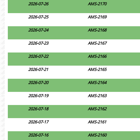
2026-07-26
AMS-2170
2026-07-25
AMS-2169
2026-07-24
AMS-2168
2026-07-23
AMS-2167
2026-07-22
AMS-2166
2026-07-21
AMS-2165
2026-07-20
AMS-2164
2026-07-19
AMS-2163
2026-07-18
AMS-2162
2026-07-17
AMS-2161
2026-07-16
AMS-2160