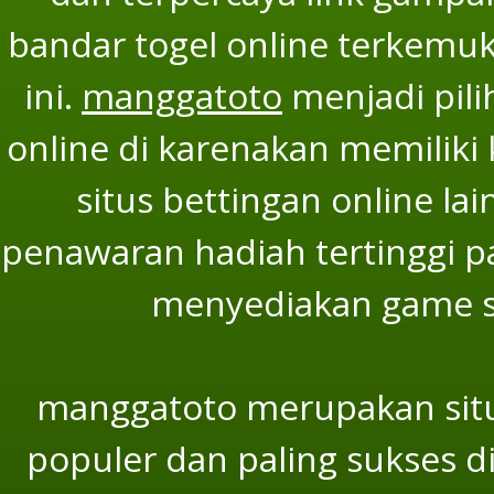
bandar togel online terkemuka
ini.
manggatoto
menjadi pili
online di karenakan memiliki 
situs bettingan online l
penawaran hadiah tertinggi p
menyediakan game slo
manggatoto merupakan situ
populer dan paling sukses d