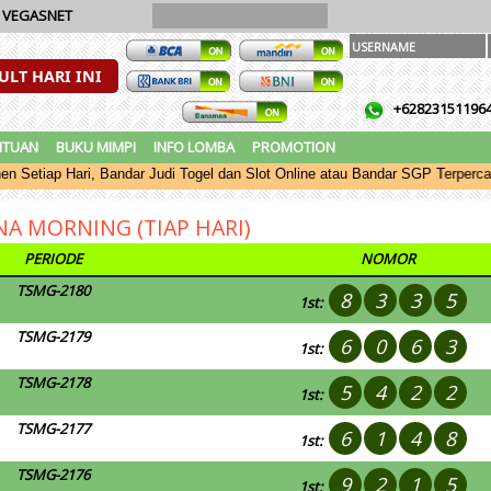
VEGASNET
ULT HARI INI
+62823151196
NTUAN
BUKU MIMPI
INFO LOMBA
PROMOTION
ap Hari, Bandar Judi Togel dan Slot Online atau Bandar SGP Terpercaya
INA MORNING (TIAP HARI)
PERIODE
NOMOR
TSMG-2180
8
3
3
5
1st:
TSMG-2179
6
0
6
3
1st:
TSMG-2178
5
4
2
2
1st:
TSMG-2177
6
1
4
8
1st:
TSMG-2176
9
2
1
5
1st: