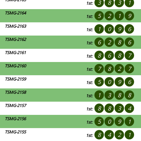
3
8
3
1
1st:
TSMG-2164
5
2
1
9
1st:
TSMG-2163
1
0
9
6
1st:
TSMG-2162
6
2
8
6
1st:
TSMG-2161
8
6
8
7
1st:
TSMG-2160
7
8
2
7
1st:
TSMG-2159
5
0
9
6
1st:
TSMG-2158
1
3
8
8
1st:
TSMG-2157
8
8
3
4
1st:
TSMG-2156
5
0
9
1
1st:
TSMG-2155
8
4
2
1
1st: