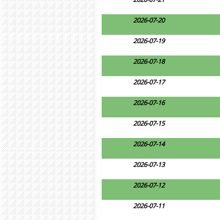
2026-07-20
2026-07-19
2026-07-18
2026-07-17
2026-07-16
2026-07-15
2026-07-14
2026-07-13
2026-07-12
2026-07-11