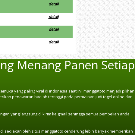
detail
detail
detail
detail
ng Menang Panen Setiap
emuka yang paling viral di indonesia saat ini.
manggatoto
menjadi pilihan
berikan penawaran hadiah tertinggi pada permainan judi togel online dan
ingan yang langsung di kirim ke gmail sehingga semua pembelian anda
ang di sediakan oleh situs manggatoto cenderung lebih banyak memberikan