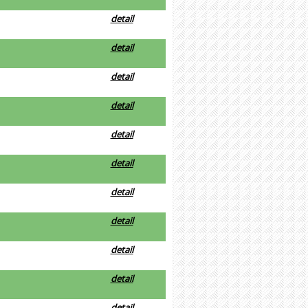
detail
detail
detail
detail
detail
detail
detail
detail
detail
detail
detail