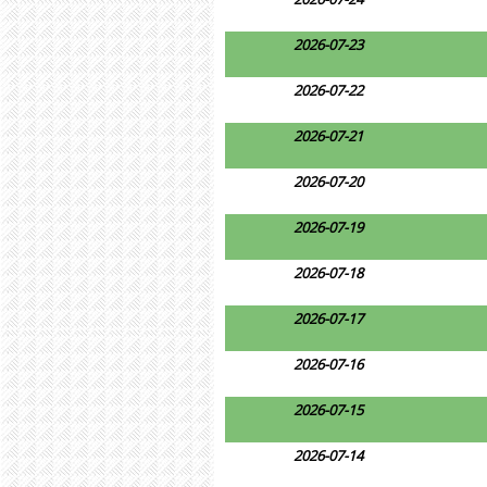
2026-07-23
2026-07-22
2026-07-21
2026-07-20
2026-07-19
2026-07-18
2026-07-17
2026-07-16
2026-07-15
2026-07-14