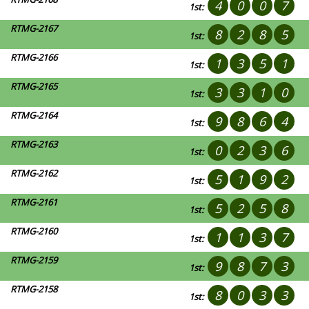
4
0
0
7
1st:
RTMG-2167
8
2
8
5
1st:
RTMG-2166
1
3
5
1
1st:
RTMG-2165
3
3
1
0
1st:
RTMG-2164
9
8
6
4
1st:
RTMG-2163
0
2
3
6
1st:
RTMG-2162
5
1
9
2
1st:
RTMG-2161
5
2
5
8
1st:
RTMG-2160
1
1
3
7
1st:
RTMG-2159
9
8
7
3
1st:
RTMG-2158
8
0
3
3
1st: