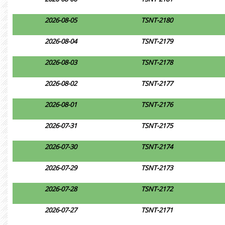
2026-08-05
TSNT-2180
2026-08-04
TSNT-2179
2026-08-03
TSNT-2178
2026-08-02
TSNT-2177
2026-08-01
TSNT-2176
2026-07-31
TSNT-2175
2026-07-30
TSNT-2174
2026-07-29
TSNT-2173
2026-07-28
TSNT-2172
2026-07-27
TSNT-2171