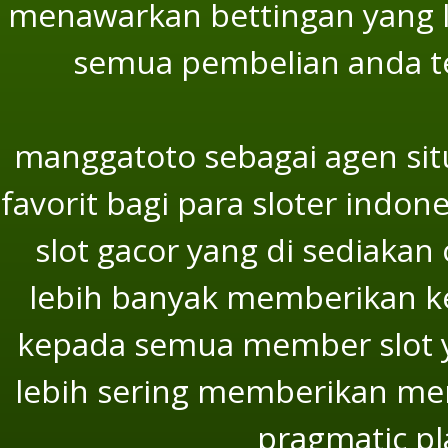
menawarkan bettingan yang l
semua pembelian anda te
manggatoto sebagai agen si
favorit bagi para sloter indone
slot gacor yang di sediaka
lebih banyak memberikan 
kepada semua member slot y
lebih sering memberikan m
pragmatic p