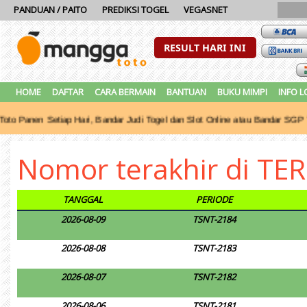
PANDUAN / PAITO
PREDIKSI TOGEL
VEGASNET
RESULT HARI INI
HOME
DAFTAR
CARA BERMAIN
BANTUAN
BUKU MIMPI
INFO 
nen Setiap Hari, Bandar Judi Togel dan Slot Online atau Bandar SGP Terp
Nomor terakhir di TE
TANGGAL
PERIODE
2026-08-09
TSNT-2184
2026-08-08
TSNT-2183
2026-08-07
TSNT-2182
2026-08-06
TSNT-2181