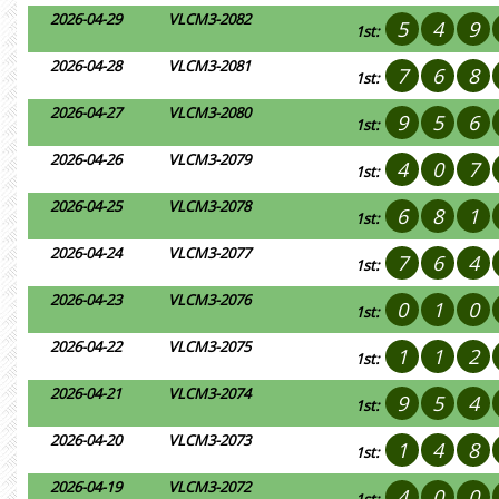
2026-04-29
VLCM3-2082
5
4
9
1st:
2026-04-28
VLCM3-2081
7
6
8
1st:
2026-04-27
VLCM3-2080
9
5
6
1st:
2026-04-26
VLCM3-2079
4
0
7
1st:
2026-04-25
VLCM3-2078
6
8
1
1st:
2026-04-24
VLCM3-2077
7
6
4
1st:
2026-04-23
VLCM3-2076
0
1
0
1st:
2026-04-22
VLCM3-2075
1
1
2
1st:
2026-04-21
VLCM3-2074
9
5
4
1st:
2026-04-20
VLCM3-2073
1
4
8
1st:
2026-04-19
VLCM3-2072
4
0
0