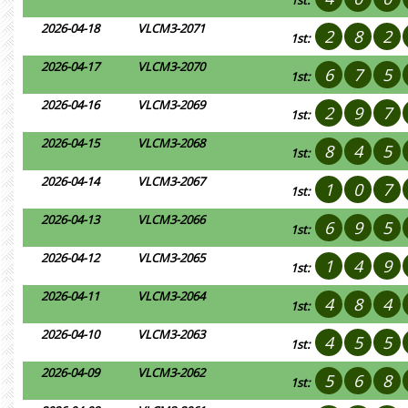
1st:
2026-04-18
VLCM3-2071
2
8
2
1st:
2026-04-17
VLCM3-2070
6
7
5
1st:
2026-04-16
VLCM3-2069
2
9
7
1st:
2026-04-15
VLCM3-2068
8
4
5
1st:
2026-04-14
VLCM3-2067
1
0
7
1st:
2026-04-13
VLCM3-2066
6
9
5
1st:
2026-04-12
VLCM3-2065
1
4
9
1st:
2026-04-11
VLCM3-2064
4
8
4
1st:
2026-04-10
VLCM3-2063
4
5
5
1st:
2026-04-09
VLCM3-2062
5
6
8
1st: