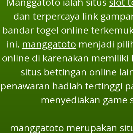
Manggatoto ialah situs
slot 
dan terpercaya link gampan
bandar togel online terkemuka
ini.
manggatoto
menjadi pili
online di karenakan memiliki 
situs bettingan online l
penawaran hadiah tertinggi p
menyediakan game slo
manggatoto merupakan situ