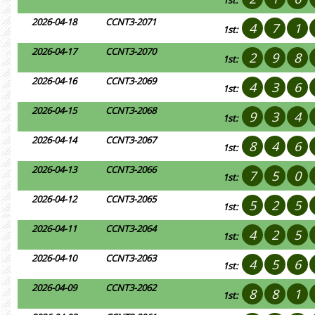
1st:
2026-04-18
CCNT3-2071
4
7
1
1st:
2026-04-17
CCNT3-2070
2
9
8
1st:
2026-04-16
CCNT3-2069
4
3
6
1st:
2026-04-15
CCNT3-2068
9
3
4
1st:
2026-04-14
CCNT3-2067
8
4
6
1st:
2026-04-13
CCNT3-2066
7
5
0
1st:
2026-04-12
CCNT3-2065
5
2
5
1st:
2026-04-11
CCNT3-2064
4
2
5
1st:
2026-04-10
CCNT3-2063
4
5
6
1st:
2026-04-09
CCNT3-2062
8
8
1
1st: