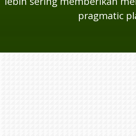
lebih sering memberikan m
pragmatic p