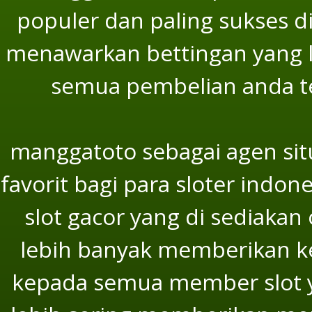
populer dan paling sukses d
menawarkan bettingan yang l
semua pembelian anda te
manggatoto sebagai agen si
favorit bagi para sloter indone
slot gacor yang di sediaka
lebih banyak memberikan 
kepada semua member slot y