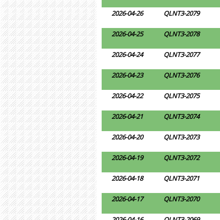
2026-04-26
QLNT3-2079
2026-04-25
QLNT3-2078
2026-04-24
QLNT3-2077
2026-04-23
QLNT3-2076
2026-04-22
QLNT3-2075
2026-04-21
QLNT3-2074
2026-04-20
QLNT3-2073
2026-04-19
QLNT3-2072
2026-04-18
QLNT3-2071
2026-04-17
QLNT3-2070
2026-04-16
QLNT3-2069