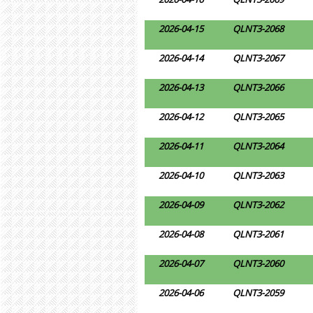
2026-04-15
QLNT3-2068
2026-04-14
QLNT3-2067
2026-04-13
QLNT3-2066
2026-04-12
QLNT3-2065
2026-04-11
QLNT3-2064
2026-04-10
QLNT3-2063
2026-04-09
QLNT3-2062
2026-04-08
QLNT3-2061
2026-04-07
QLNT3-2060
2026-04-06
QLNT3-2059