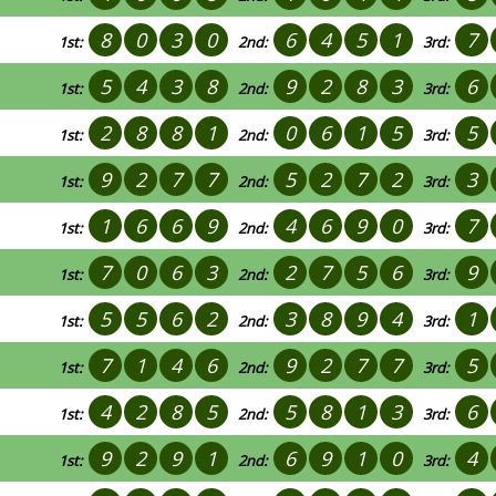
8
0
3
0
6
4
5
1
7
1st:
2nd:
3rd:
5
4
3
8
9
2
8
3
6
1st:
2nd:
3rd:
2
8
8
1
0
6
1
5
5
1st:
2nd:
3rd:
9
2
7
7
5
2
7
2
3
1st:
2nd:
3rd:
1
6
6
9
4
6
9
0
7
1st:
2nd:
3rd:
7
0
6
3
2
7
5
6
9
1st:
2nd:
3rd:
5
5
6
2
3
8
9
4
1
1st:
2nd:
3rd:
7
1
4
6
9
2
7
7
5
1st:
2nd:
3rd:
4
2
8
5
5
8
1
3
6
1st:
2nd:
3rd:
9
2
9
1
6
9
1
0
4
1st:
2nd:
3rd: