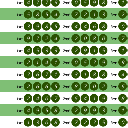
4
7
7
9
0
5
9
8
1
1st:
2nd:
3rd:
5
8
5
4
7
2
1
3
2
1st:
2nd:
3rd:
3
9
8
5
4
4
6
8
0
1st:
2nd:
3rd:
9
7
2
4
2
0
8
0
7
1st:
2nd:
3rd:
4
5
3
3
2
9
1
5
1
1st:
2nd:
3rd:
2
1
4
1
0
5
7
9
9
1st:
2nd:
3rd:
7
6
7
1
3
1
8
8
4
1st:
2nd:
3rd:
2
6
6
5
8
7
0
2
6
1st:
2nd:
3rd:
2
4
0
7
5
4
1
9
8
1st:
2nd:
3rd:
4
9
5
8
2
9
9
3
1
1st:
2nd:
3rd:
1
3
0
8
7
2
7
5
0
1st:
2nd:
3rd: