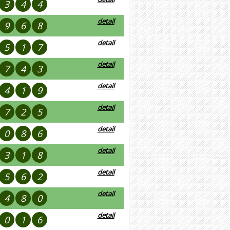
3
4
4
detail
9
6
8
detail
5
1
7
detail
7
4
3
detail
4
1
9
detail
7
2
5
detail
0
8
6
detail
3
1
8
detail
5
6
2
detail
4
8
0
detail
0
1
6