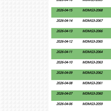
2026-04-15
MDMG3-2068
2026-04-14
MDMG3-2067
2026-04-13
MDMG3-2066
2026-04-12
MDMG3-2065
2026-04-11
MDMG3-2064
2026-04-10
MDMG3-2063
2026-04-09
MDMG3-2062
2026-04-08
MDMG3-2061
2026-04-07
MDMG3-2060
2026-04-06
MDMG3-2059