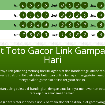
6
5
7
5
0
0
3
1
3
1st:
2nd:
3rd:
1
1
6
7
9
3
2
0
4
1st:
2nd:
3rd:
4
0
4
4
2
5
9
7
8
1st:
2nd:
3rd:
7
5
0
3
1
9
8
2
6
1st:
2nd:
3rd:
t Toto Gacor Link Gampa
Hari
rcaya link gampang menang hari ini, agen slot dan bandar togel online terk
yang tidak di miliki oleh situs bettingan online lain nya. manggatoto mem
menyediakan game slot online tergacor hari ini.
an paling sukses di bandingkan dengan situs lainnya, menawarkan bett
terekap di alamat gmail pemain.
agi para sloter indonesia untuk bermain slot online disini, slot gacor y