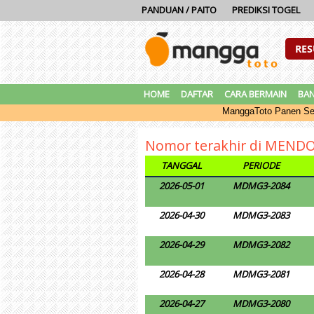
PANDUAN / PAITO
PREDIKSI TOGEL
RES
HOME
DAFTAR
CARA BERMAIN
BA
ManggaToto Panen Setiap Ha
Nomor terakhir di MENDO
TANGGAL
PERIODE
2026-05-01
MDMG3-2084
2026-04-30
MDMG3-2083
2026-04-29
MDMG3-2082
2026-04-28
MDMG3-2081
2026-04-27
MDMG3-2080