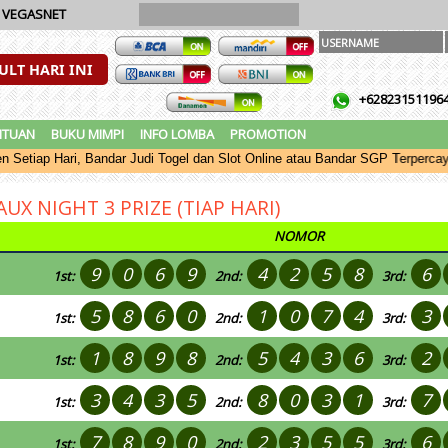
VEGASNET
ULT HARI INI
+62823151196
NTUAN
BUKU MIMPI
INFO LOMBA
PROMOTION
p Hari, Bandar Judi Togel dan Slot Online atau Bandar SGP Terpercaya
UX NIGHT 3 PRIZE (TIAP HARI)
NOMOR
9
0
6
9
4
2
5
8
6
1st:
2nd:
3rd:
5
8
6
0
1
0
7
4
3
1st:
2nd:
3rd:
1
8
9
8
5
4
3
6
2
1st:
2nd:
3rd:
3
4
3
5
8
0
3
1
7
1st:
2nd:
3rd:
7
8
9
0
2
3
5
5
6
1st:
2nd:
3rd: