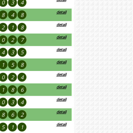
0
3
4
detail
8
4
8
detail
2
1
8
detail
0
2
7
detail
4
3
5
detail
1
5
8
detail
0
2
4
detail
1
8
6
detail
0
3
4
detail
8
6
2
detail
5
1
1