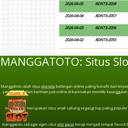
2026-04-05
BDNT3-2058
2026-04-04
BDNT3-2057
2026-04-03
BDNT3-2056
2026-04-02
BDNT3-2055
MANGGATOTO: Situs Slo
Manggatoto ialah situs
slot toto
bettingan online paling bonafit dan terpe
yang tepat dalam bermain judi online di karenakan memiliki keunggulan 
manggatoto merupakan situs anak cabang vegasgroup paling populer d
manggatoto sebagai agen situs
slot gacor
kerap menjadi tempat favorit b