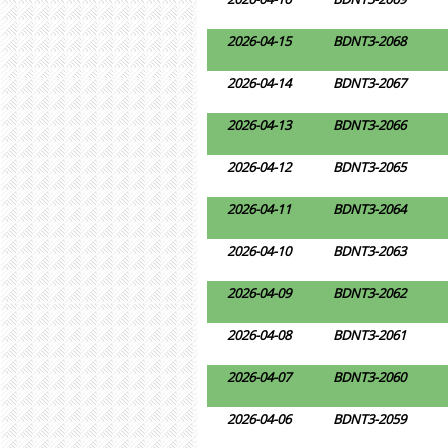
2026-04-15
BDNT3-2068
2026-04-14
BDNT3-2067
2026-04-13
BDNT3-2066
2026-04-12
BDNT3-2065
2026-04-11
BDNT3-2064
2026-04-10
BDNT3-2063
2026-04-09
BDNT3-2062
2026-04-08
BDNT3-2061
2026-04-07
BDNT3-2060
2026-04-06
BDNT3-2059