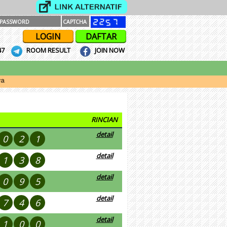
LOGIN
DAFTAR
47
ROOM RESULT
JOIN NOW
RINCIAN
detail
0
2
1
detail
1
3
8
detail
0
9
5
detail
7
4
6
detail
1
0
0