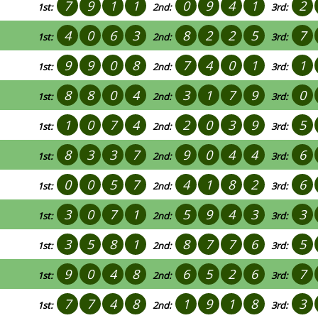
7
9
1
1
0
9
4
1
2
1st:
2nd:
3rd:
4
0
6
3
8
2
2
5
7
1st:
2nd:
3rd:
9
9
0
8
7
4
0
1
1
1st:
2nd:
3rd:
8
8
0
4
3
1
7
9
0
1st:
2nd:
3rd:
1
0
7
4
2
0
3
9
5
1st:
2nd:
3rd:
8
3
3
7
9
0
4
4
6
1st:
2nd:
3rd:
0
0
5
7
4
1
8
2
6
1st:
2nd:
3rd:
3
0
7
1
5
9
4
3
3
1st:
2nd:
3rd:
3
5
8
1
8
7
7
6
5
1st:
2nd:
3rd:
9
0
4
8
6
5
2
6
7
1st:
2nd:
3rd:
7
7
4
8
1
9
1
8
3
1st:
2nd:
3rd: