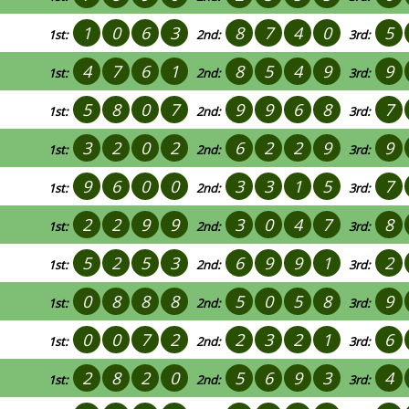
1
0
6
3
8
7
4
0
5
1st:
2nd:
3rd:
4
7
6
1
8
5
4
9
9
1st:
2nd:
3rd:
5
8
0
7
9
9
6
8
7
1st:
2nd:
3rd:
3
2
0
2
6
2
2
9
9
1st:
2nd:
3rd:
9
6
0
0
3
3
1
5
7
1st:
2nd:
3rd:
2
2
9
9
3
0
4
7
8
1st:
2nd:
3rd:
5
2
5
3
6
9
9
1
2
1st:
2nd:
3rd:
0
8
8
8
5
0
5
8
9
1st:
2nd:
3rd:
0
0
7
2
2
3
2
1
6
1st:
2nd:
3rd:
2
8
2
0
5
6
9
3
4
1st:
2nd:
3rd: