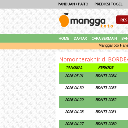
PANDUAN / PAITO
PREDIKSI TOGEL
RES
HOME
DAFTAR
CARA BERMAIN
BA
ManggaToto Panen Setia
Nomor terakhir di BORDEA
TANGGAL
PERIODE
2026-05-01
BDNT3-2084
2026-04-30
BDNT3-2083
2026-04-29
BDNT3-2082
2026-04-28
BDNT3-2081
2026-04-27
BDNT3-2080