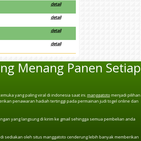
detail
detail
detail
detail
ng Menang Panen Setiap
emuka yang paling viral di indonesia saat ini.
manggatoto
menjadi pilihan
berikan penawaran hadiah tertinggi pada permainan judi togel online dan
ingan yang langsung di kirim ke gmail sehingga semua pembelian anda
ang di sediakan oleh situs manggatoto cenderung lebih banyak memberikan