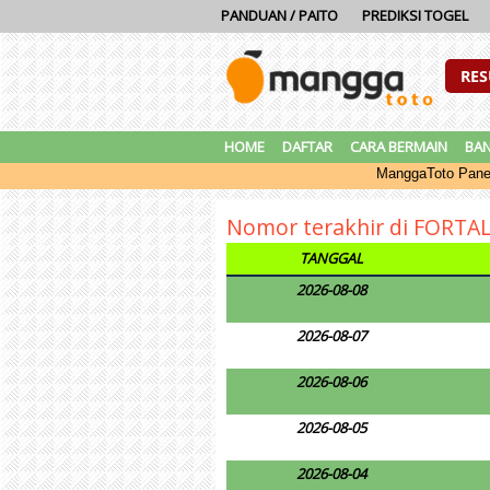
PANDUAN / PAITO
PREDIKSI TOGEL
RES
HOME
DAFTAR
CARA BERMAIN
BA
ManggaToto Panen Setia
Nomor terakhir di FORTA
TANGGAL
2026-08-08
2026-08-07
2026-08-06
2026-08-05
2026-08-04