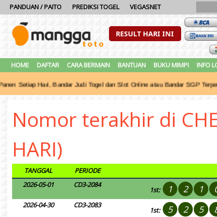
PANDUAN / PAITO
PREDIKSI TOGEL
VEGASNET
RESULT HARI INI
HOME
DAFTAR
CARA BERMAIN
BANTUAN
BUKU MIMPI
INFO 
tiap Hari, Bandar Judi Togel dan Slot Online atau Bandar SGP Terpercay
Nomor terakhir di CH
HARI)
TANGGAL
PERIODE
2026-05-01
CD3-2084
1
2
1
1st:
2026-04-30
CD3-2083
5
2
5
1st: