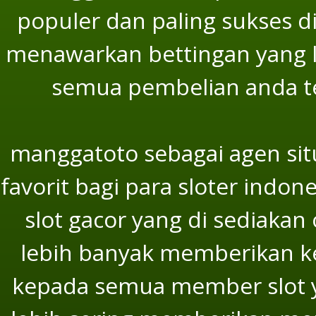
populer dan paling sukses d
menawarkan bettingan yang l
semua pembelian anda te
manggatoto sebagai agen si
favorit bagi para sloter indone
slot gacor yang di sediaka
lebih banyak memberikan 
kepada semua member slot y