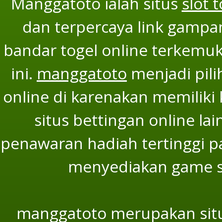
Manggatoto ialah situs
slot 
dan terpercaya link gampan
bandar togel online terkemuka
ini.
manggatoto
menjadi pili
online di karenakan memiliki 
situs bettingan online l
penawaran hadiah tertinggi p
menyediakan game slo
manggatoto merupakan situ