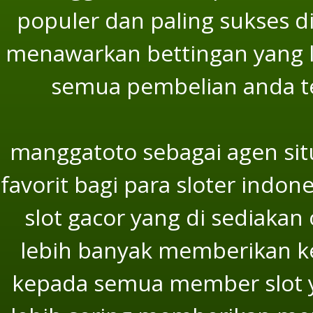
populer dan paling sukses d
menawarkan bettingan yang l
semua pembelian anda te
manggatoto sebagai agen si
favorit bagi para sloter indone
slot gacor yang di sediaka
lebih banyak memberikan 
kepada semua member slot y