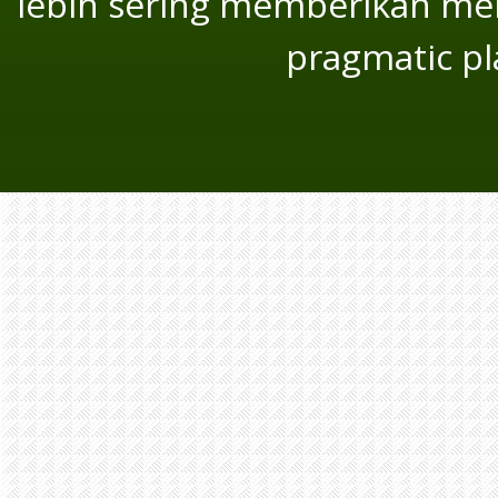
lebih sering memberikan m
pragmatic p