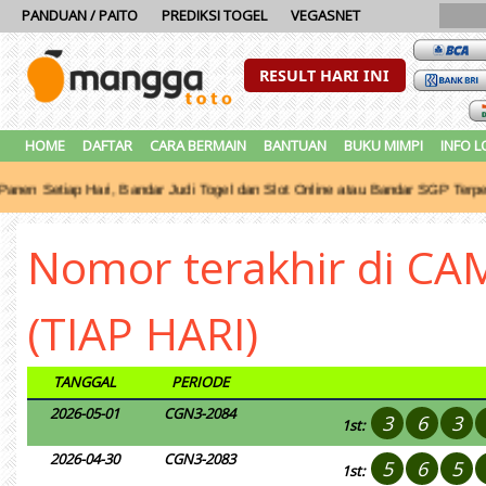
PANDUAN / PAITO
PREDIKSI TOGEL
VEGASNET
RESULT HARI INI
HOME
DAFTAR
CARA BERMAIN
BANTUAN
BUKU MIMPI
INFO 
etiap Hari, Bandar Judi Togel dan Slot Online atau Bandar SGP Terpercay
Nomor terakhir di C
(TIAP HARI)
TANGGAL
PERIODE
2026-05-01
CGN3-2084
3
6
3
1st:
2026-04-30
CGN3-2083
5
6
5
1st: