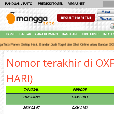
PANDUAN / PAITO
PREDIKSI TOGEL
VEGASNET
RESULT HARI INI
HOME
DAFTAR
CARA BERMAIN
BANTUAN
BUKU MIMPI
INFO 
Panen Setiap Hari, Bandar Judi Togel dan Slot Online atau Bandar SGP Te
Nomor terakhir di O
HARI)
TANGGAL
PERIODE
2026-08-08
OXM-2183
2026-08-07
OXM-2182