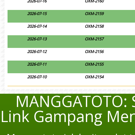
2026-07-16
OXM-2160
2026-07-15
OXM-2159
2026-07-14
OXM-2158
2026-07-13
OXM-2157
2026-07-12
OXM-2156
2026-07-11
OXM-2155
2026-07-10
OXM-2154
MANGGATOTO: Si
Link Gampang Men