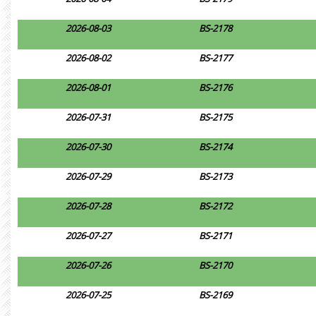
2026-08-03
BS-2178
2026-08-02
BS-2177
2026-08-01
BS-2176
2026-07-31
BS-2175
2026-07-30
BS-2174
2026-07-29
BS-2173
2026-07-28
BS-2172
2026-07-27
BS-2171
2026-07-26
BS-2170
2026-07-25
BS-2169