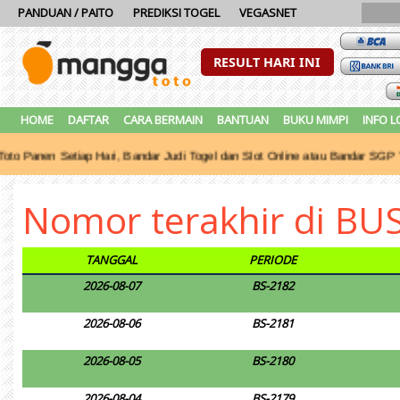
PANDUAN / PAITO
PREDIKSI TOGEL
VEGASNET
RESULT HARI INI
HOME
DAFTAR
CARA BERMAIN
BANTUAN
BUKU MIMPI
INFO 
en Setiap Hari, Bandar Judi Togel dan Slot Online atau Bandar SGP Terp
Nomor terakhir di BU
TANGGAL
PERIODE
2026-08-07
BS-2182
2026-08-06
BS-2181
2026-08-05
BS-2180
2026-08-04
BS-2179