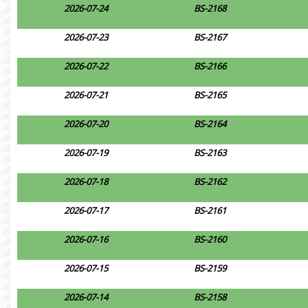
2026-07-24
BS-2168
2026-07-23
BS-2167
2026-07-22
BS-2166
2026-07-21
BS-2165
2026-07-20
BS-2164
2026-07-19
BS-2163
2026-07-18
BS-2162
2026-07-17
BS-2161
2026-07-16
BS-2160
2026-07-15
BS-2159
2026-07-14
BS-2158