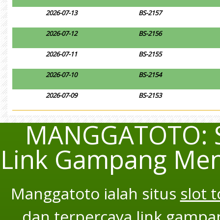
2026-07-13
BS-2157
2026-07-12
BS-2156
2026-07-11
BS-2155
2026-07-10
BS-2154
2026-07-09
BS-2153
MANGGATOTO: Si
Link Gampang Men
Manggatoto ialah situs
slot 
dan terpercaya link gampan