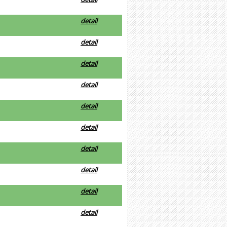
detail
detail
detail
detail
detail
detail
detail
detail
detail
detail