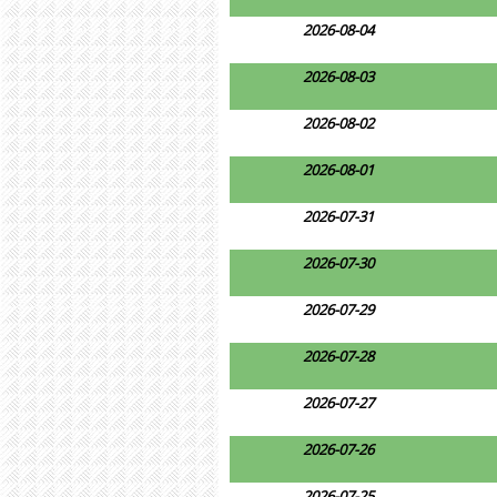
2026-08-04
2026-08-03
2026-08-02
2026-08-01
2026-07-31
2026-07-30
2026-07-29
2026-07-28
2026-07-27
2026-07-26
2026-07-25