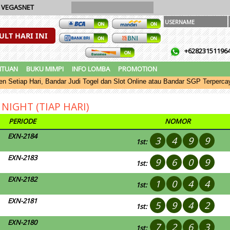
VEGASNET
ULT HARI INI
+62823151196
NTUAN
BUKU MIMPI
INFO LOMBA
PROMOTION
p Hari, Bandar Judi Togel dan Slot Online atau Bandar SGP Terpercaya
 NIGHT (TIAP HARI)
PERIODE
NOMOR
EXN-2184
3
4
9
9
1st:
EXN-2183
9
6
0
9
1st:
EXN-2182
1
0
4
4
1st:
EXN-2181
5
9
4
2
1st:
EXN-2180
7
2
6
3
1st: