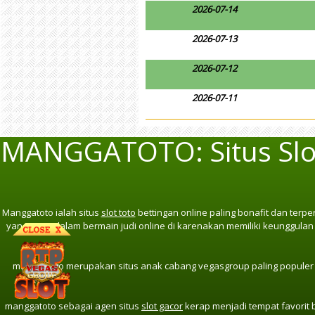
2026-07-14
2026-07-13
2026-07-12
2026-07-11
MANGGATOTO: Situs Slo
Manggatoto ialah situs
slot toto
bettingan online paling bonafit dan terpe
yang tepat dalam bermain judi online di karenakan memiliki keunggulan 
manggatoto merupakan situs anak cabang vegasgroup paling populer d
manggatoto sebagai agen situs
slot gacor
kerap menjadi tempat favorit b