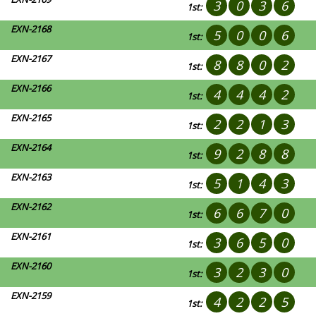
3
0
3
6
1st:
EXN-2168
5
0
0
6
1st:
EXN-2167
8
8
0
2
1st:
EXN-2166
4
4
4
2
1st:
EXN-2165
2
2
1
3
1st:
EXN-2164
9
2
8
8
1st:
EXN-2163
5
1
4
3
1st:
EXN-2162
6
6
7
0
1st:
EXN-2161
3
6
5
0
1st:
EXN-2160
3
2
3
0
1st:
EXN-2159
4
2
2
5
1st: