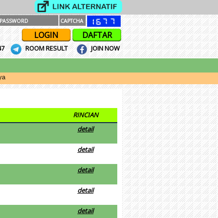
LOGIN
DAFTAR
47
ROOM RESULT
JOIN NOW
RINCIAN
detail
detail
detail
detail
detail