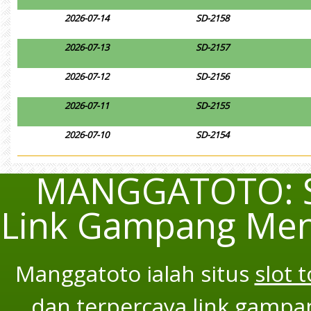
2026-07-14
SD-2158
2026-07-13
SD-2157
2026-07-12
SD-2156
2026-07-11
SD-2155
2026-07-10
SD-2154
MANGGATOTO: Si
Link Gampang Men
Manggatoto ialah situs
slot 
dan terpercaya link gampan