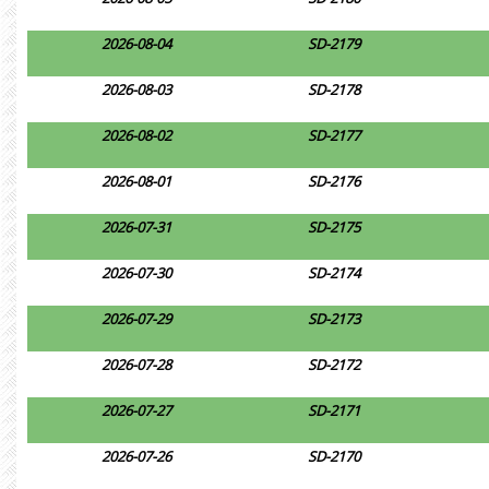
2026-08-04
SD-2179
2026-08-03
SD-2178
2026-08-02
SD-2177
2026-08-01
SD-2176
2026-07-31
SD-2175
2026-07-30
SD-2174
2026-07-29
SD-2173
2026-07-28
SD-2172
2026-07-27
SD-2171
2026-07-26
SD-2170