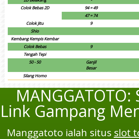
2D Belakang
-
Colok Bebas 2D
94 = 49
47 = 74
Colok Jitu
9
Shio
Kembang Kempis Kembar
Colok Bebas
9
Tengah Tepi
50 - 50
Ganjil
Besar
Silang Homo
MANGGATOTO: Si
Link Gampang Men
Manggatoto ialah situs
slot 