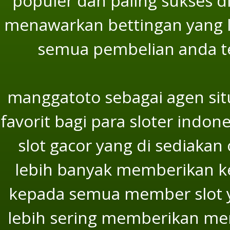
populer dan paling sukses d
menawarkan bettingan yang l
semua pembelian anda te
manggatoto sebagai agen si
favorit bagi para sloter indone
slot gacor yang di sediaka
lebih banyak memberikan 
kepada semua member slot y
lebih sering memberikan m