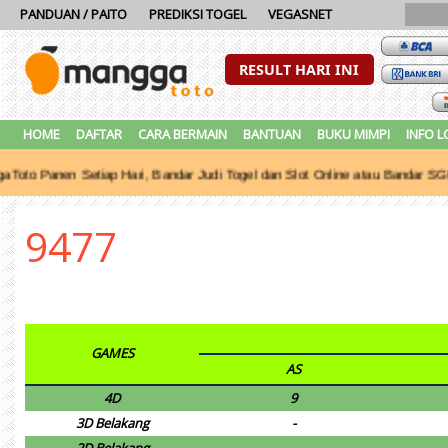
PANDUAN / PAITO
PREDIKSI TOGEL
VEGASNET
RESULT HARI INI
HOME
DAFTAR
CARA BERMAIN
BANTUAN
BUKU MIMPI
INFO 
 Panen Setiap Hari, Bandar Judi Togel dan Slot Online atau Bandar SGP T
9477
GAMES
AS
4D
9
3D Belakang
-