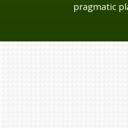
pragmatic p