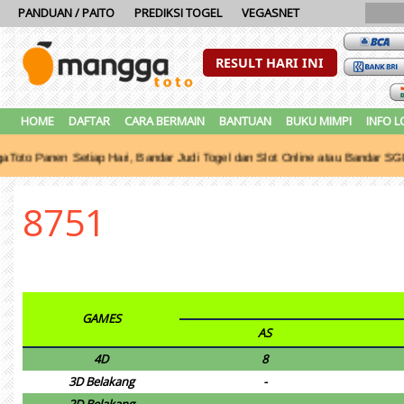
PANDUAN / PAITO
PREDIKSI TOGEL
VEGASNET
RESULT HARI INI
HOME
DAFTAR
CARA BERMAIN
BANTUAN
BUKU MIMPI
INFO 
 Panen Setiap Hari, Bandar Judi Togel dan Slot Online atau Bandar SGP T
8751
GAMES
AS
4D
8
3D Belakang
-