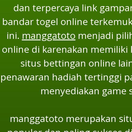
dan terpercaya link gampan
bandar togel online terkemuka
ini.
manggatoto
menjadi pili
online di karenakan memiliki 
situs bettingan online l
penawaran hadiah tertinggi p
menyediakan game slo
manggatoto merupakan situ