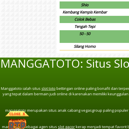
Shio
Kembang Kempis Kembar
Colok Bebas
Tengah Tepi
50 - 50
Silang Homo
MANGGATOTO: Situs Slo
Manggatoto ialah situs
slot toto
bettingan online paling bonafit dan terpe
yang tepat dalam bermain judi online di karenakan memiliki keunggulan 
manggatoto merupakan situs anak cabang vegasgroup paling populer d
manggatoto sebagai agen situs
slot gacor
kerap menjadi tempat favorit b