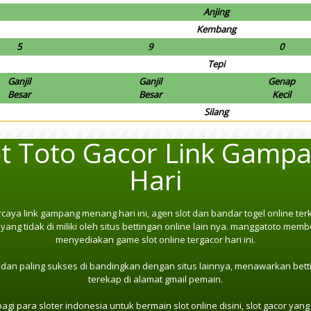
Anjing
Kembang
5
9
0
Tepi
Ganjil
Ganjil
Genap
Besar
Besar
Kecil
Silang
t Toto Gacor Link Gampa
Hari
rcaya link gampang menang hari ini, agen slot dan bandar togel online terk
yang tidak di miliki oleh situs bettingan online lain nya. manggatoto mem
menyediakan game slot online tergacor hari ini.
an paling sukses di bandingkan dengan situs lainnya, menawarkan bett
terekap di alamat gmail pemain.
agi para sloter indonesia untuk bermain slot online disini, slot gacor y