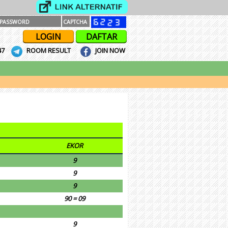
LOGIN
DAFTAR
47
ROOM RESULT
JOIN NOW
EKOR
9
9
9
90 = 09
9