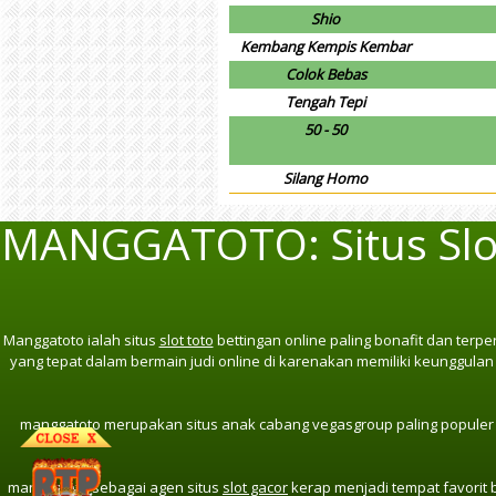
Shio
Kembang Kempis Kembar
Colok Bebas
Tengah Tepi
50 - 50
Silang Homo
MANGGATOTO: Situs Slo
Manggatoto ialah situs
slot toto
bettingan online paling bonafit dan terpe
yang tepat dalam bermain judi online di karenakan memiliki keunggulan 
manggatoto merupakan situs anak cabang vegasgroup paling populer d
manggatoto sebagai agen situs
slot gacor
kerap menjadi tempat favorit b