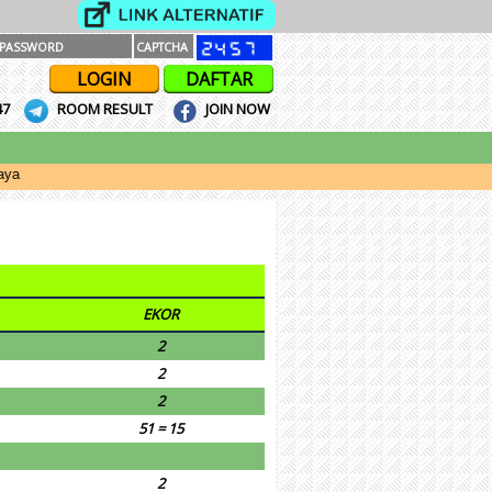
LOGIN
DAFTAR
47
ROOM RESULT
JOIN NOW
a
EKOR
2
2
2
51 = 15
2