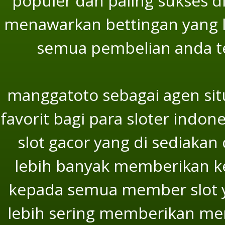
populer dan paling sukses d
menawarkan bettingan yang l
semua pembelian anda te
manggatoto sebagai agen si
favorit bagi para sloter indone
slot gacor yang di sediaka
lebih banyak memberikan 
kepada semua member slot y
lebih sering memberikan m